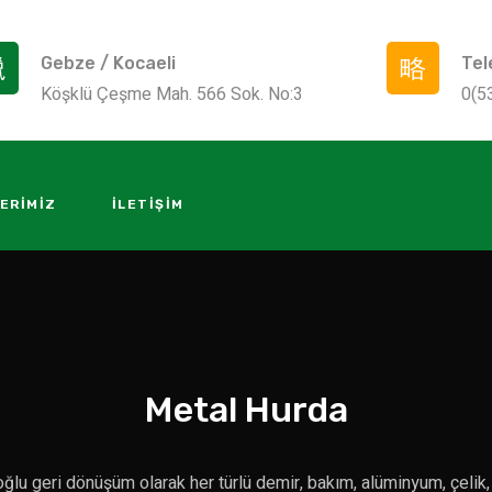
Gebze / Kocaeli
Tel
Köşklü Çeşme Mah. 566 Sok. No:3
0(5
ERIMIZ
İLETIŞIM
Metal Hurda
ğlu geri dönüşüm olarak her türlü demir, bakım, alüminyum, çelik,