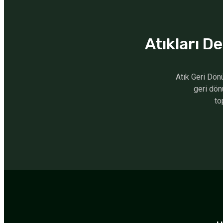
Atıkları 
Atık Geri Dön
geri dön
to