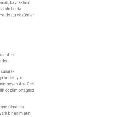
parak, kaynakların
labilir hurda
vre dostu çözümler
ransferi
tleri
 sunarak
i hedefliyor.
enimseyen Atık Geri
ilir çözüm ortağınız
andırılmasını
arlı bir adım atın!