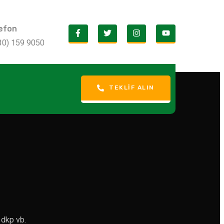
efon
30) 159 9050
TEKLIF ALIN
 dkp vb.