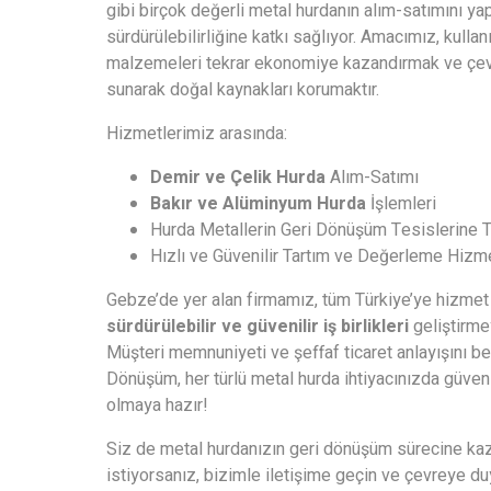
gibi birçok değerli metal hurdanın alım-satımını ya
sürdürülebilirliğine katkı sağlıyor. Amacımız, kullanı
malzemeleri tekrar ekonomiye kazandırmak ve çe
sunarak doğal kaynakları korumaktır.
Hizmetlerimiz arasında:
Demir ve Çelik Hurda
Alım-Satımı
Bakır ve Alüminyum Hurda
İşlemleri
Hurda Metallerin Geri Dönüşüm Tesislerine T
Hızlı ve Güvenilir Tartım ve Değerleme Hizme
Gebze’de yer alan firmamız, tüm Türkiye’ye hizmet
sürdürülebilir ve güvenilir iş birlikleri
geliştirmey
Müşteri memnuniyeti ve şeffaf ticaret anlayışını b
Dönüşüm, her türlü metal hurda ihtiyacınızda güven
olmaya hazır!
Siz de metal hurdanızın geri dönüşüm sürecine kaz
istiyorsanız, bizimle iletişime geçin ve çevreye duy