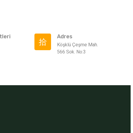
leri
Adres
Köşklü Çeşme Mah.
566 Sok. No:3