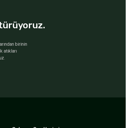
türüyoruz.
rından birinin
 atıkları
uz.