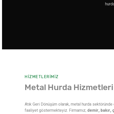
hurda
HIZMETLERIMIZ
Metal Hurda Hizmetleri
Atık Geri Dönüşüm olarak, metal hurda sektöründe ö
faaliyet göstermekteyiz. Firmamız;
demir, bakır, 